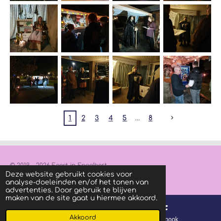
1
2
3
4
5
8
© 2019 - 2026 Feest in Engelbert
Deze website gebruikt cookies voor
Powered by
JouwWeb
analyse-doeleinden en/of het tonen van
advertenties. Door gebruik te blijven
maken van de site gaat u hiermee akkoord.
Akkoord
E-mailadres
Facebook